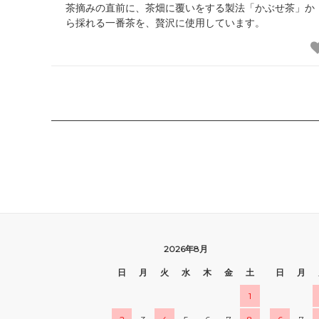
茶摘みの直前に、茶畑に覆いをする製法「かぶせ茶」か
ら採れる一番茶を、贅沢に使用しています。
2026年8月
日
月
火
水
木
金
土
日
月
1