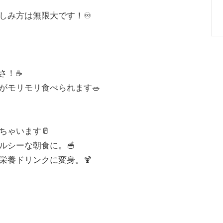
しみ方は無限大です！♾️
！☕️
がモリモリ食べられます🥗
ちゃいます🥛
ルシーな朝食に。🥣
栄養ドリンクに変身。🍹