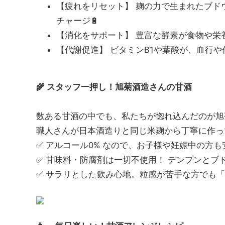
【疲れをリセット】 麹の力で生まれたブド
チャージ🔋
【消化をサポート】 豊富な酵素が食物や栄
【代謝促進】 ビタミンB1や葉酸が、血行や代
🌾 スタッフ一押し！旭菊酒造さんの甘酒
数ある甘酒の中でも、私たちが惚れ込んだのが旭
職人さんが日本酒造りと同じ米麹から丁寧に作っ
✅ アルコール0% なので、お子様や妊娠中の方も
✅ 甘味料・防腐剤は一切不使用！ デンプンとブ
✅ サラリとした飲み心地。粒感が苦手な方でも