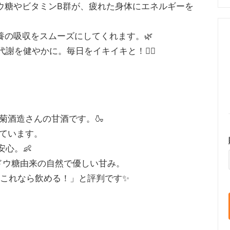
ウ糖やビタミンB群が、疲れた身体にエネルギーを
養の吸収をスムーズにしてくれます。🌿
謝を健やかに。毎日をイキイキと！🏃‍♀️
菊酒造さんの甘酒です。🍶
ています。
安心。👶
ドウ糖由来の自然で優しい甘み。
「これなら飲める！」と評判です✨