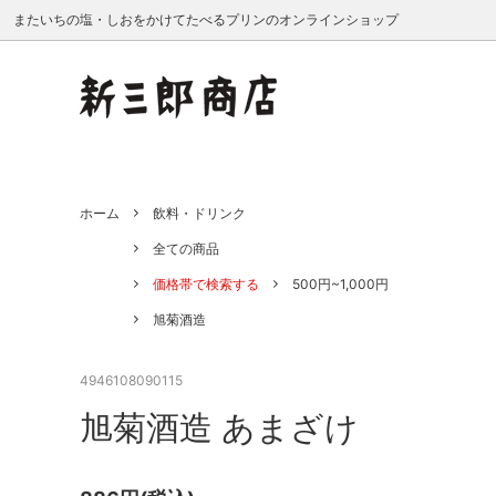
またいちの塩・しおをかけてたべるプリンのオンラインショップ
またいちの塩
全ての商品
卸販売ご希望の企業様へ
しおを
新三郎
業務用
ホーム
飲料・ドリンク
食品・調味料
あかね書房
全ては誰かのために - またいちの塩
飲料・
旭菊酒
私たちの
全ての商品
Nahui Xocolatl
川添酢
価格帯で検索する
500円~1,000円
タイコー
たねの
旭菊酒造
鳥志商店
成清海
4946108090115
マルハチ村松
みはた
旭菊酒造 あまざけ
結城大樹
よつめ
ヤマチク
シーベ