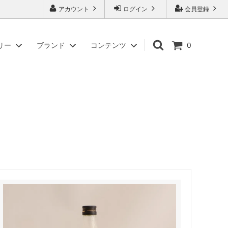
アカウント
ログイン
会員登録
リー
ブランド
コンテンツ
0
入
ギフトセット商品
アイデアセキカワ
商標「またいちの塩」について
紙袋・ギフト箱・パンフレット
アリアケスイサン
副島園
徳丸漬物
松合食品
やまくに
わかまつ農園
ツバメヤ