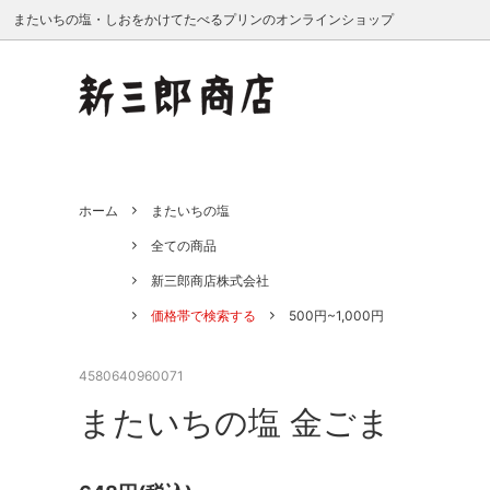
またいちの塩・しおをかけてたべるプリンのオンラインショップ
またいちの塩
全ての商品
卸販売ご希望の企業様へ
しおを
新三郎
業務用
ホーム
またいちの塩
食品・調味料
あかね書房
全ては誰かのために - またいちの塩
飲料・
旭菊酒
私たちの
全ての商品
Nahui Xocolatl
川添酢
新三郎商店株式会社
タイコー
たねの
価格帯で検索する
500円~1,000円
鳥志商店
成清海
4580640960071
マルハチ村松
みはた
またいちの塩 金ごま
結城大樹
よつめ
ヤマチク
シーベ