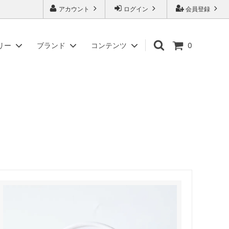
アカウント
ログイン
会員登録
リー
ブランド
コンテンツ
0
入
ギフトセット商品
アイデアセキカワ
商標「またいちの塩」について
紙袋・ギフト箱・パンフレット
アリアケスイサン
副島園
徳丸漬物
松合食品
やまくに
わかまつ農園
ツバメヤ