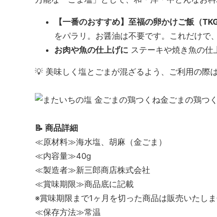
【一番のおすすめ】至福の卵かけご飯（TK
をパラリ。お醤油は不要です。これだけで
お肉や魚の仕上げに
ステーキや焼き魚の仕
💡 美味しく塩とごまが混ざるよう、ご利用の際
金ごまの鶏つ
📝 商品詳細
≪原材料≫海水塩、胡麻（金ごま）
≪内容量≫40g
≪製造者≫新三郎商店株式会社
≪賞味期限≫商品底に記載
※賞味期限まで1ヶ月を切った商品は販売いたし
≪保存方法≫常温