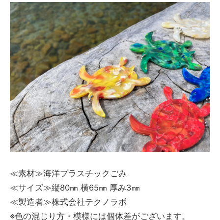
≪素材≫海洋プラスチックごみ
≪サイズ≫縦80㎜ 横65㎜ 厚み3㎜
≪製造者≫株式会社テクノラボ
※色の混じり方・模様には個体差がございます。