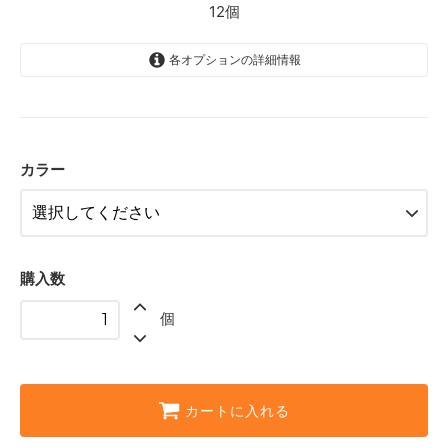
12個
各オプションの詳細情報
赤
残り3個
青
SOLD OUT
カラー
0個 売切れ中
緑
SOLD OUT
0個 売切れ中
黄
購入数
残り3個
個
白
残り3個
黒
残り3個
カートに入れる