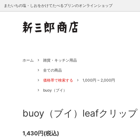
またいちの塩・しおをかけてたべるプリンのオンラインショップ
またいちの塩
全ての商品
卸販売ご希望の企業様へ
しおを
新三郎
業務用
ホーム
雑貨・キッチン用品
食品・調味料
あかね書房
全ては誰かのために - またいちの塩
飲料・
旭菊酒
私たちの
全ての商品
Nahui Xocolatl
川添酢
価格帯で検索する
1,000円 ~ 2,000円
タイコー
たねの
buoy（ブイ）
鳥志商店
成清海
buoy（ブイ）leafクリッ
マルハチ村松
みはた
結城大樹
よつめ
1,430円(税込)
ヤマチク
シーベ