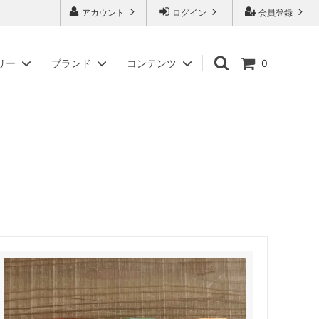
アカウント
ログイン
会員登録
リー
ブランド
コンテンツ
0
入
ギフトセット商品
アイデアセキカワ
商標「またいちの塩」について
紙袋・ギフト箱・パンフレット
アリアケスイサン
副島園
徳丸漬物
松合食品
やまくに
わかまつ農園
ツバメヤ