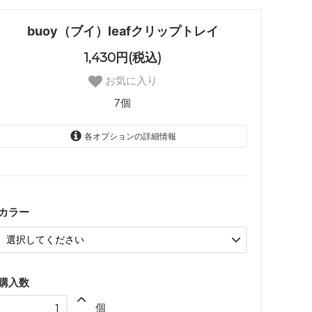
buoy（ブイ）leafクリップトレイ
1,430円(税込)
お気に入り
7個
各オプションの詳細情報
赤
残り3個
緑
残り2個
カラー
黄
残り2個
購入数
個