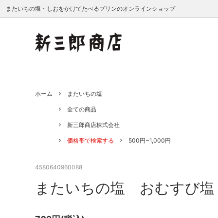
またいちの塩・しおをかけてたべるプリンのオンラインショップ
またいちの塩
全ての商品
卸販売ご希望の企業様へ
しおを
新三郎
業務用
ホーム
またいちの塩
食品・調味料
あかね書房
全ては誰かのために - またいちの塩
飲料・
旭菊酒
私たちの
全ての商品
Nahui Xocolatl
川添酢
新三郎商店株式会社
タイコー
たねの
価格帯で検索する
500円~1,000円
鳥志商店
成清海
4580640960088
マルハチ村松
みはた
またいちの塩 おむすび塩
結城大樹
よつめ
ヤマチク
シーベ