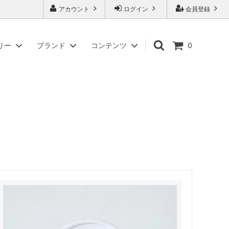
アカウント
ログイン
会員登録
リー
ブランド
コンテンツ
0
入
ギフトセット商品
アイデアセキカワ
商標「またいちの塩」について
紙袋・ギフト箱・パンフレット
アリアケスイサン
副島園
徳丸漬物
松合食品
やまくに
わかまつ農園
ツバメヤ